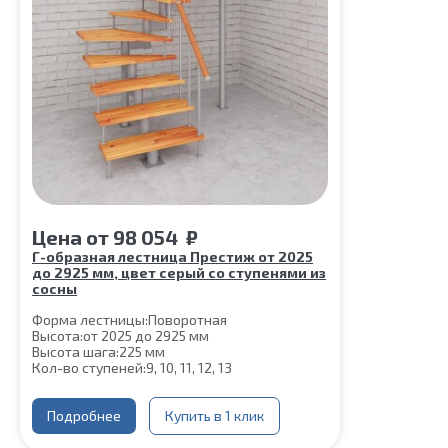
Цена
от
98 054
₽
Г-образная лестница Престиж от 2025
до 2925 мм, цвет серый со ступенями из
сосны
Форма лестницы:
Поворотная
Высота:
от 2025 до 2925 мм
Высота шага:
225 мм
Кол-во ступеней:
9, 10, 11, 12, 13
Цвет каркаса:
Серый
Глубина ступени:
300 мм
Конструкция:
Подробнее
На монокосоуре
Купить в 1 клик
Ширина марша:
900 мм
Материал каркаса:
Сталь