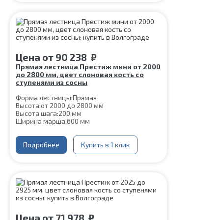
Материал ступеней:
Сосна
Толщина ступени:
40 мм
Угол наклона:
45°
Срок гарантии (на металлокаркас):
25 лет
Цена
от
90 238
₽
Прямая лестница Престиж мини от 2000
до 2800 мм, цвет слоновая кость со
ступенями из сосны
Форма лестницы:
Прямая
Высота:
от 2000 до 2800 мм
Высота шага:
200 мм
Ширина марша:
600 мм
Кол-во ступеней:
10, 11, 12, 13, 14
Толщина ступени:
40 мм
Угол наклона:
Подробнее
51°
Купить в 1 клик
Глубина ступени:
300 мм
Материал каркаса:
Сталь
Цвет каркаса:
Слоновая кость
Материал ступеней:
Сосна
Срок гарантии (на металлокаркас):
25 лет
Цена
от
71 978
₽