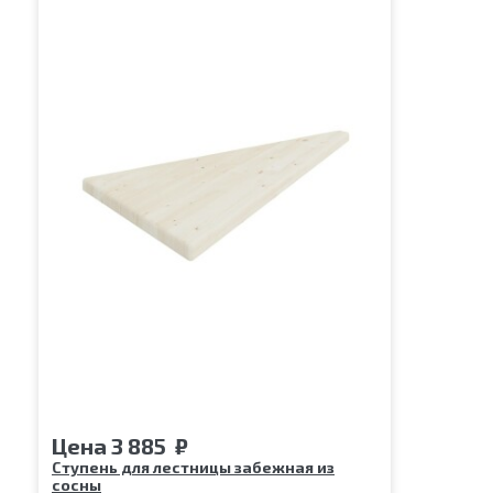
Цена
3 885
₽
Ступень для лестницы забежная из
сосны