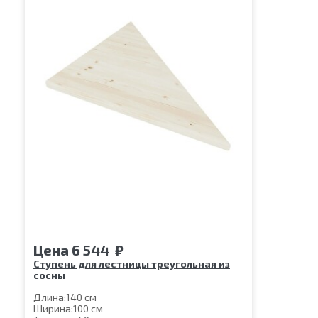
Цена
6 544
₽
Ступень для лестницы треугольная из
сосны
Длина:
140 см
Ширина:
100 см