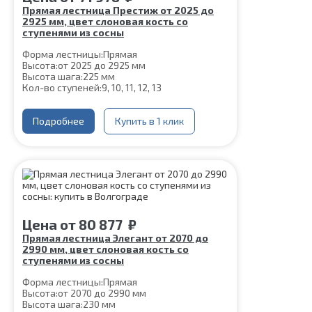
Прямая лестница Престиж от 2025 до
2925 мм, цвет слоновая кость со
ступенями из сосны
Форма лестницы:
Прямая
Высота:
от 2025 до 2925 мм
Высота шага:
225 мм
Кол-во ступеней:
9, 10, 11, 12, 13
Ширина марша:
900 мм
Толщина ступени:
40 мм
Угол наклона:
Подробнее
45°
Купить в 1 клик
Цвет каркаса:
Слоновая кость
Материал ступеней:
Сосна
Конструкция:
На монокосоуре
Глубина ступени:
300 мм
Материал каркаса:
Сталь
Срок гарантии (на металлокаркас):
25 лет
Цена
от
80 877
₽
Прямая лестница Элегант от 2070 до
2990 мм, цвет слоновая кость со
ступенями из сосны
Форма лестницы:
Прямая
Высота:
от 2070 до 2990 мм
Высота шага:
230 мм