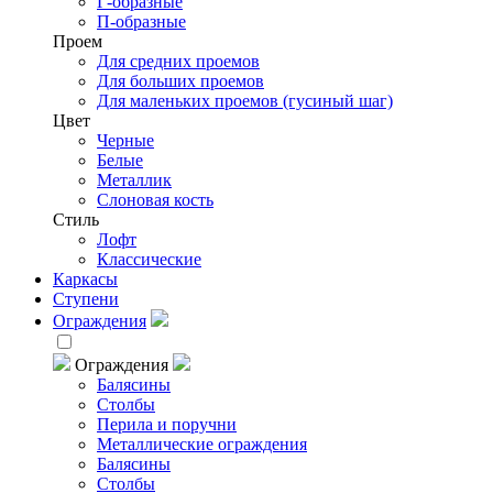
Г-образные
П-образные
Проем
Для средних проемов
Для больших проемов
Для маленьких проемов (гусиный шаг)
Цвет
Черные
Белые
Металлик
Слоновая кость
Стиль
Лофт
Классические
Каркасы
Ступени
Ограждения
Ограждения
Балясины
Столбы
Перила и поручни
Металлические ограждения
Балясины
Столбы