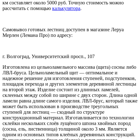
км составляет около 5000 руб. Точную стоимость можно
рассчитать с помощью
калькулятора
.
Самовывоз готовых лестниц доступен в магазине Леруа
Мерлен (Лемана Про) по адресу:
г. Волгоград, Университетский просп., 107
Изготовлена из цельноламельного массива (щита) сосны либо
ЛВЛ-бруса. Цельноламельный щит — оптимальное и
надежное решение для изготовления ступеней, подступенков,
площадок перехода и других элементов деревянной лестницы
на второй этаж. Изделие состоит из длинных ламелей,
склееных между собой по ширине с двух сторон. Длина одной
ламели равна длине самого изделия. ЛВЛ-брус, который также
может быть использован в производстве треугольных
ступеней для лестниц — сходный по структуре
конструкционный материал. Изготавливается по технологии
склейки нескольких слоёв лущёного шпона хвойных пород
(сосна, ель, лиственница) толщиной около 3 мм. Является
одним из основных типов клеёных деревянных конструкций.