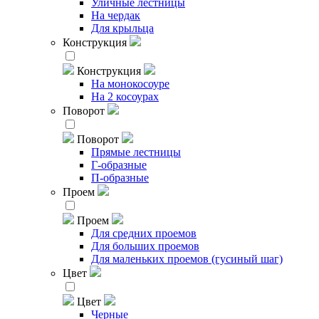
Уличные лестницы
На чердак
Для крыльца
Конструкция
Конструкция
На монокосоуре
На 2 косоурах
Поворот
Поворот
Прямые лестницы
Г-образные
П-образные
Проем
Проем
Для средних проемов
Для больших проемов
Для маленьких проемов (гусиный шаг)
Цвет
Цвет
Черные