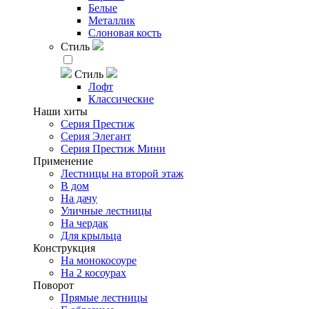
Белые
Металлик
Слоновая кость
Стиль
Стиль
Лофт
Классические
Наши хиты
Серия Престиж
Серия Элегант
Серия Престиж Мини
Применение
Лестницы на второй этаж
В дом
На дачу
Уличные лестницы
На чердак
Для крыльца
Конструкция
На монокосоуре
На 2 косоурах
Поворот
Прямые лестницы