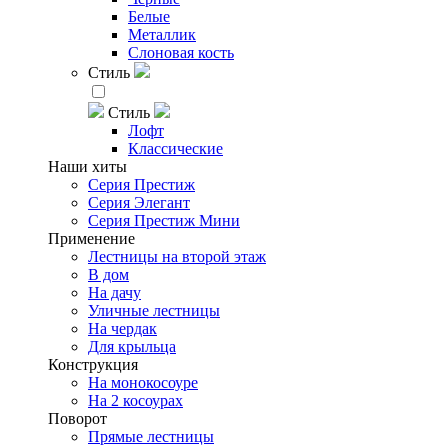
Белые
Металлик
Слоновая кость
Стиль
Стиль
Лофт
Классические
Наши хиты
Серия Престиж
Серия Элегант
Серия Престиж Мини
Применение
Лестницы на второй этаж
В дом
На дачу
Уличные лестницы
На чердак
Для крыльца
Конструкция
На монокосоуре
На 2 косоурах
Поворот
Прямые лестницы