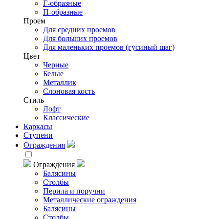
Г-образные
П-образные
Проем
Для средних проемов
Для больших проемов
Для маленьких проемов (гусиный шаг)
Цвет
Черные
Белые
Металлик
Слоновая кость
Стиль
Лофт
Классические
Каркасы
Ступени
Ограждения
Ограждения
Балясины
Столбы
Перила и поручни
Металлические ограждения
Балясины
Столбы