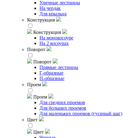
Уличные лестницы
На чердак
Для крыльца
Конструкция
Конструкция
На монокосоуре
На 2 косоурах
Поворот
Поворот
Прямые лестницы
Г-образные
П-образные
Проем
Проем
Для средних проемов
Для больших проемов
Для маленьких проемов (гусиный шаг)
Цвет
Цвет
Черные