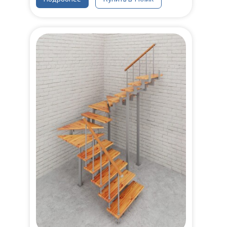
Конструкция:
На двойном косоуре
Материал ступеней:
Сосна
Ширина марша:
900 мм
Толщина ступени:
40 мм
Угол наклона:
45°
Срок гарантии (на металлокаркас):
25 лет