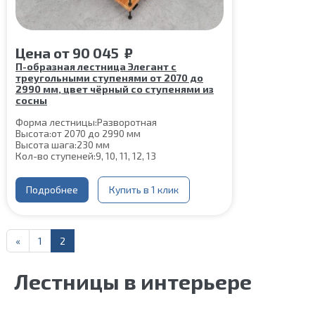
Цена
от
90 045
₽
П-образная лестница Элегант с
треугольными ступенями от 2070 до
2990 мм, цвет чёрный со ступенями из
сосны
Форма лестницы:
Разворотная
Высота:
от 2070 до 2990 мм
Высота шага:
230 мм
Кол-во ступеней:
9, 10, 11, 12, 13
Цвет каркаса:
Черный
Глубина ступени:
300 мм
Материал каркаса:
Подробнее
Сталь
Купить в 1 клик
Конструкция:
На двойном косоуре
Материал ступеней:
Сосна
Ширина марша:
900 мм
Толщина ступени:
40 мм
«
1
2
Угол наклона:
45°
Срок гарантии (на металлокаркас):
25 лет
Лестницы в интерьере