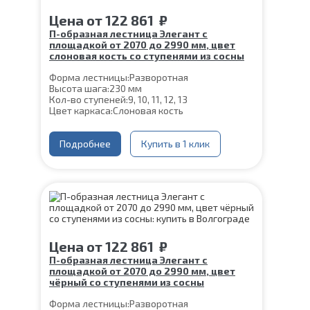
Цена
от
122 861
₽
П-образная лестница Элегант с
площадкой от 2070 до 2990 мм, цвет
слоновая кость со ступенями из сосны
Форма лестницы:
Разворотная
Высота шага:
230 мм
Кол-во ступеней:
9, 10, 11, 12, 13
Цвет каркаса:
Слоновая кость
Глубина ступени:
300 мм
Материал каркаса:
Сталь
Конструкция:
Подробнее
На двойном косоуре
Купить в 1 клик
Ширина марша:
900 мм
Материал ступеней:
Сосна
Толщина ступени:
40 мм
Угол наклона:
45°
Срок гарантии (на металлокаркас):
25 лет
Высота:
от 2070 до 2990 мм
Цена
от
122 861
₽
П-образная лестница Элегант с
площадкой от 2070 до 2990 мм, цвет
чёрный со ступенями из сосны
Форма лестницы:
Разворотная