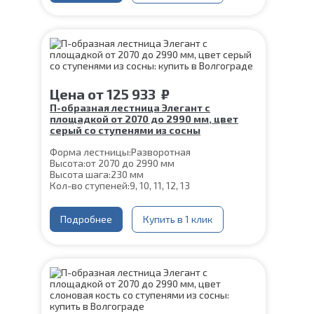
Ширина марша:
900 мм
Материал ступеней:
Сосна
Конструкция:
На двойном косоуре
Толщина ступени:
40 мм
Угол наклона:
45°
Срок гарантии (на металлокаркас):
25 лет
Цена
от
125 933
₽
П-образная лестница Элегант с
площадкой от 2070 до 2990 мм, цвет
серый со ступенями из сосны
Форма лестницы:
Разворотная
Высота:
от 2070 до 2990 мм
Высота шага:
230 мм
Кол-во ступеней:
9, 10, 11, 12, 13
Цвет каркаса:
Серый
Глубина ступени:
300 мм
Ширина марша:
Подробнее
900 мм
Купить в 1 клик
Материал каркаса:
Сталь
Конструкция:
На двойном косоуре
Материал ступеней:
Сосна
Толщина ступени:
40 мм
Угол наклона:
45°
Срок гарантии (на металлокаркас):
25 лет