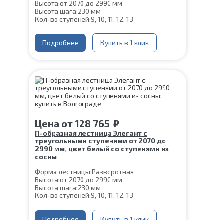
Высота:
от 2070 до 2990 мм
Высота шага:
230 мм
Кол-во ступеней:
9, 10, 11, 12, 13
Цвет каркаса:
Черный
Глубина ступени:
300 мм
Материал каркаса:
Подробнее
Сталь
Купить в 1 клик
Материал ступеней:
Сосна
Ширина марша:
900 мм
Конструкция:
На двойном косоуре
Толщина ступени:
40 мм
Угол наклона:
45°
Срок гарантии (на металлокаркас):
25 лет
Цена
от
128 765
₽
П-образная лестница Элегант с
треугольными ступенями от 2070 до
2990 мм, цвет белый со ступенями из
сосны
Форма лестницы:
Разворотная
Высота:
от 2070 до 2990 мм
Высота шага:
230 мм
Кол-во ступеней:
9, 10, 11, 12, 13
Цвет каркаса:
Белый
Глубина ступени:
300 мм
Материал каркаса:
Подробнее
Сталь
Купить в 1 клик