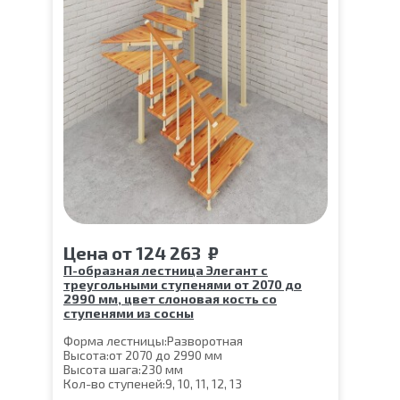
Цена
от
124 263
₽
П-образная лестница Элегант с
треугольными ступенями от 2070 до
2990 мм, цвет слоновая кость со
ступенями из сосны
Форма лестницы:
Разворотная
Высота:
от 2070 до 2990 мм
Высота шага:
230 мм
Кол-во ступеней:
9, 10, 11, 12, 13
Цвет каркаса:
Слоновая кость