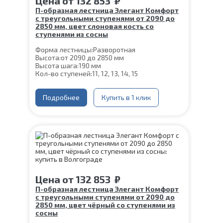
Цена
от
132 853
₽
П-образная лестница Элегант Комфорт
с треугольными ступенями от 2090 до
2850 мм, цвет слоновая кость со
ступенями из сосны
Форма лестницы:
Разворотная
Высота:
от 2090 до 2850 мм
Высота шага:
190 мм
Кол-во ступеней:
11, 12, 13, 14, 15
Цвет каркаса:
Слоновая кость
Глубина ступени:
300 мм
Материал каркаса:
Подробнее
Сталь
Купить в 1 клик
Материал ступеней:
Сосна
Толщина ступени:
40 мм
Ширина марша:
900 мм
Конструкция:
На двойном косоуре
Угол наклона:
39°
Срок гарантии (на металлокаркас):
25 лет
Цена
от
132 853
₽
П-образная лестница Элегант Комфорт
с треугольными ступенями от 2090 до
2850 мм, цвет чёрный со ступенями из
сосны