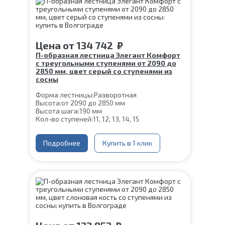
Цена
от
134 742
₽
П-образная лестница Элегант Комфорт
с треугольными ступенями от 2090 до
2850 мм, цвет серый со ступенями из
сосны
Форма лестницы:
Разворотная
Высота:
от 2090 до 2850 мм
Высота шага:
190 мм
Кол-во ступеней:
11, 12, 13, 14, 15
Цвет каркаса:
Серый
Глубина ступени:
300 мм
Материал каркаса:
Подробнее
Сталь
Купить в 1 клик
Материал ступеней:
Сосна
Толщина ступени:
40 мм
Ширина марша:
900 мм
Конструкция:
На двойном косоуре
Угол наклона:
39°
Срок гарантии (на металлокаркас):
25 лет