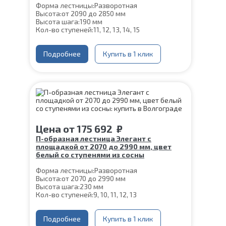
Форма лестницы:
Разворотная
Высота:
от 2090 до 2850 мм
Высота шага:
190 мм
Кол-во ступеней:
11, 12, 13, 14, 15
Цвет каркаса:
Черный
Глубина ступени:
300 мм
Материал каркаса:
Подробнее
Сталь
Купить в 1 клик
Материал ступеней:
Сосна
Толщина ступени:
40 мм
Ширина марша:
900 мм
Конструкция:
На двойном косоуре
Угол наклона:
39°
Срок гарантии (на металлокаркас):
25 лет
Цена
от
175 692
₽
П-образная лестница Элегант с
площадкой от 2070 до 2990 мм, цвет
белый со ступенями из сосны
Форма лестницы:
Разворотная
Высота:
от 2070 до 2990 мм
Высота шага:
230 мм
Кол-во ступеней:
9, 10, 11, 12, 13
Цвет каркаса:
Белый
Глубина ступени:
300 мм
Материал каркаса:
Подробнее
Сталь
Купить в 1 клик