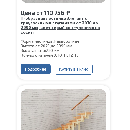
Цена
от
110 756
₽
П-образная лестница Элегант с
треугольными ступенями от 2070 до
2990 мм, цвет серый со ступенями из
сосны
Форма лестницы:
Разворотная
Высота:
от 2070 до 2990 мм
Высота шага:
230 мм
Кол-во ступеней:
9, 10, 11, 12, 13
Цвет каркаса:
Серый
Глубина ступени:
300 мм
Материал каркаса:
Подробнее
Сталь
Купить в 1 клик
Материал ступеней:
Сосна
Толщина ступени:
40 мм
Ширина марша:
900 мм
Конструкция:
На двойном косоуре
Угол наклона:
45°
Срок гарантии (на металлокаркас):
25 лет